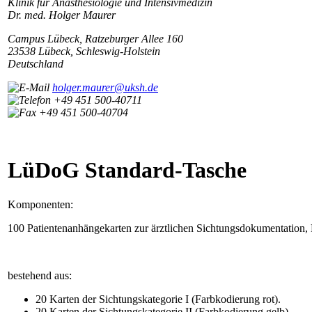
Klinik für Anästhesiologie und Intensivmedizin
Dr. med. Holger Maurer
Campus Lübeck, Ratzeburger Allee 160
23538 Lübeck, Schleswig-Holstein
Deutschland
holger.maurer@uksh.de
+49 451 500-40711
+49 451 500-40704
LüDoG Standard-Tasche
Komponenten:
100 Patientenanhängekarten zur ärztlichen Sichtungsdokumentation, Pol
bestehend aus:
20 Karten der Sichtungskategorie I (Farbkodierung rot).
20 Karten der Sichtungskategorie II (Farbkodierung gelb).